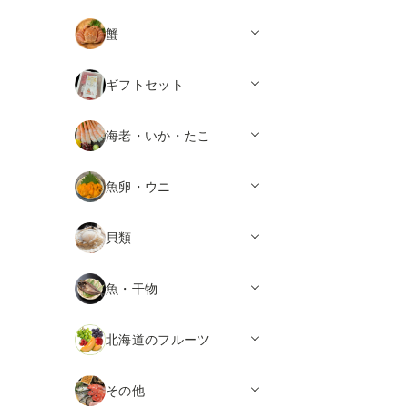
蟹
ギフトセット
海老・いか・たこ
魚卵・ウニ
貝類
魚・干物
北海道のフルーツ
その他