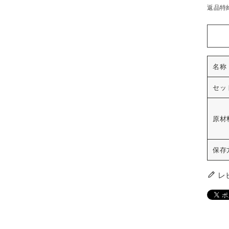
返品特
名称
セッ
原材
保存
レ