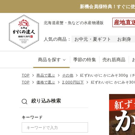
新機会員様特典！すぐに使
産地直
北海道産蟹・魚などの水産物通販
人気の商品：
お中元・夏ギフト
お刺身
商品を探す
季節の特集
売れ筋商品
TOP
商品で選ぶ
その他
紅ずわいがに かにみそ300g
TOP
価格で選ぶ
2,000円以下
紅ずわいがに かにみそ3
絞り込み検索
キーワード