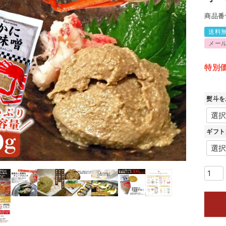
商品番
送料
メー
特別
熨斗を
ギフト