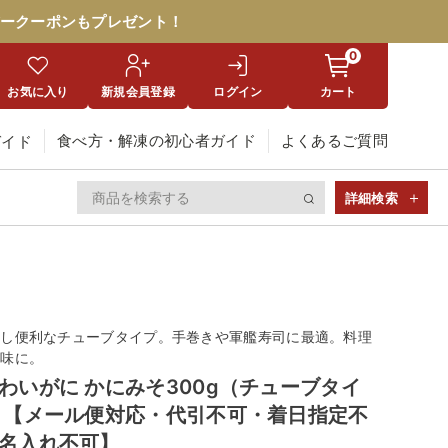
ークーポンもプレゼント！
0
お気に入り
新規会員登録
ログイン
カート
食べ方・解凍の初心者ガイド
よくあるご質問
ガイド
詳細検索
なし便利なチューブタイプ。手巻きや軍艦寿司に最適。料理
し味に。
わいがに かにみそ300g（チューブタイ
 【メール便対応・代引不可・着日指定不
名入れ不可】