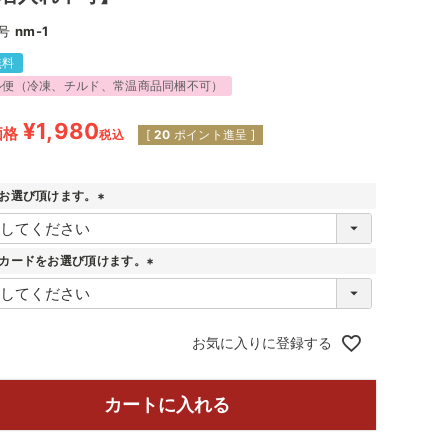
号
nm-1
無料
ル便（冷凍、チルド、常温商品同梱不可）
¥
1,980
価格
税込
[
20
ポイント進呈 ]
お選び頂けます。
(
必
須
カードをお選び頂けます。
)
(
必
須
)
お気に入りに登録する
カートに入れる