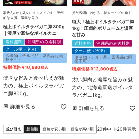
家族2人から3人にオススメです。圧倒
見た瞬間にわかる、特大サイズの迫力。
的な太脚。濃厚な旨み。
特大！極上ボイルタラバガニ脚
極上ボイルタラバガニ脚 800g
1kg｜圧倒的ボリュームと濃厚
｜濃厚で豪快なボイルカニ
な甘み
送料無料
沖縄県のみ送料別
送料無料
沖縄県のみ送料別
クール便（冷凍）
クール便（冷凍）
冷凍物（チルド品、常温品は同
冷凍物（チルド品、常温品は同
梱不可）
梱不可）
特別価格
¥
10,980
税込
特別価格
¥
12,800
税込
濃厚な旨みと食べ応えが魅
太い脚肉と濃厚な旨みが魅
力の、極上ボイルタラバガ
力の、北海道直送ボイルタ
ニ脚800g。
ラバガニ1kg。
詳細を見る
詳細を見る
20
件中
1
-
20
件表示
並び替え
新着順
価格が安い順
価格が高い順