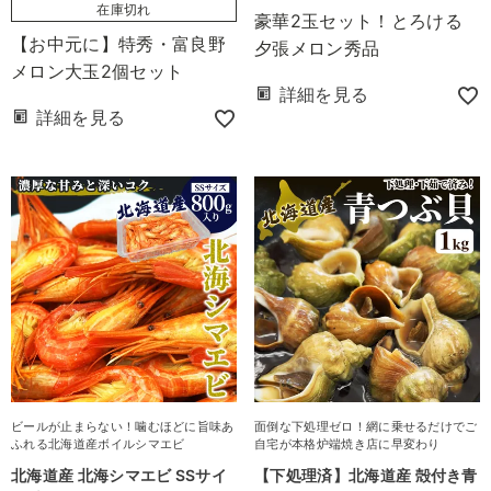
在庫切れ
豪華2玉セット！とろける
【お中元に】特秀・富良野
夕張メロン秀品
メロン大玉2個セット
詳細を見る
詳細を見る
ビールが止まらない！噛むほどに旨味あ
面倒な下処理ゼロ！網に乗せるだけでご
ふれる北海道産ボイルシマエビ
自宅が本格炉端焼き店に早変わり
北海道産 北海シマエビ SSサイ
【下処理済】北海道産 殻付き青