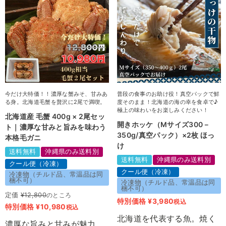
今だけ大特価！！濃厚な蟹みそ、甘みあ
普段の食事のお助け役！真空パックで鮮
る身。北海道毛蟹を贅沢に2尾で満喫。
度そのまま！北海道の海の幸を食卓で♪
極上の味わいをお楽しみください！
北海道産 毛蟹 400g × 2尾セッ
開きホッケ（Mサイズ300－
ト｜濃厚な甘みと旨みを味わう
350g/真空パック）×2枚 ほっ
本格毛ガニ
け
送料無料
沖縄県のみ送料別
送料無料
沖縄県のみ送料別
クール便（冷凍）
クール便（冷凍）
冷凍物（チルド品、常温品は同
梱不可）
冷凍物（チルド品、常温品は同
梱不可）
定価
¥
12,800
のところ
特別価格
¥
3,980
税込
特別価格
¥
10,980
税込
北海道を代表する魚。焼く
濃厚な旨みと甘みが魅力