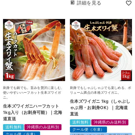
詳細を見る
刺身でも鍋でも。旨みを贅沢に楽しむ、
刺身でもしゃぶしゃぶでも楽しめる、ボ
使いやすいハーフカット生本ズワイガ
リューム満点の本格ズワイガニ。
ニ。
生本ズワイガニ 1kg（しゃぶし
生本ズワイガニハーフカット
ゃぶ用・お刺身OK）｜北海道
1kg入り（お刺身可能）｜北海
直送
道直送
送料無料
沖縄県のみ送料別
送料無料
沖縄県のみ送料別
クール便（冷凍）
クール便（冷凍）