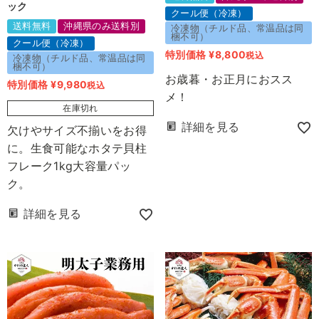
ック
クール便（冷凍）
送料無料
沖縄県のみ送料別
冷凍物（チルド品、常温品は同
梱不可）
クール便（冷凍）
特別価格
¥
8,800
税込
冷凍物（チルド品、常温品は同
梱不可）
お歳暮・お正月におスス
特別価格
¥
9,980
税込
メ！
在庫切れ
詳細を見る
欠けやサイズ不揃いをお得
に。生食可能なホタテ貝柱
フレーク1kg大容量パッ
ク。
詳細を見る