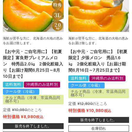
海鮮が苦手な方に、北海道の大地の恵み
海鮮が苦手な方に、北海道の大地の恵み
をお届け致します。
をお届け致します。
【お中元・ご自宅用に】【初夏
【お中元・ご自宅用に】【初夏
限定】富良野プレミアムメロ
限定】夕張メロン 秀品1.6
ン 特秀品2.0㎏ 2個化粧箱入
㎏ 2個化粧箱入り【お届け期
り【お届け期間6月25日～8月
間6月16日～7月25日まで】
10日まで】
送料無料
沖縄県のみ送料別
送料無料
沖縄県のみ送料別
クール便（冷蔵）
クール便（冷蔵）
チルド商品（冷凍、常温商品同
梱不可）
チルド商品（冷凍、常温商品同
梱不可）
定価
¥
12,800
のところ
定価
¥
10,980
のところ
特別価格
¥
10,980
税込
特別価格
¥
8,980
税込
販売を終了しました。
販売を終了しました。
在庫切れ