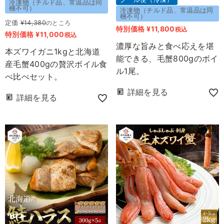
冷凍物（チルド品、常温品は同
梱不可）
冷凍物（チルド品、常温品は同
梱不可）
定価
¥
14,380
のところ
特別価格
¥
11,800
税込
特別価格
¥
11,000
税込
濃厚な旨みと食べ応えを堪
本ズワイガニ1kgと北海道
能できる、毛蟹800gのボイ
産毛蟹400gの贅沢ボイル食
ル1尾。
べ比べセット。
詳細を見る
詳細を見る