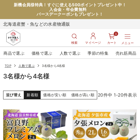
新機会員様特典！すぐに使える500ポイントプレゼント中！
入会金・年会費無料
バースデークーポンもプレゼント！
北海道産蟹・魚などの水産物通販
0
検索
マイページ
カート
メニュー
商品で選ぶ
価格で選ぶ
人数で選ぶ
季節の特集
売れ筋商品
TOP
人数で選ぶ
3名様から4名様
3名様から4名様
20
件中
1
-
20
件表示
並び替え
新着順
価格が安い順
価格が高い順