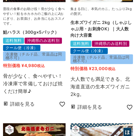
普段の食事のお助け役！骨が少なく食べ
集まる日に、本気のカニ。たっぷり2kg
やすい！鮭をホカホカのご飯の上に♪お
の贅沢。
にぎり、お茶漬け、お弁当にもおススメ
生本ズワイガニ 2kg（しゃぶし
です。
ゃぶ用・お刺身OK）｜大人数
鮭ハラス（300g×5パック）
向け大容量
送料無料
沖縄県のみ送料別
送料無料
沖縄県のみ送料別
クール便（冷凍）
クール便（冷凍）
冷凍物（チルド品、常温品は同
冷凍物（チルド品、常温品は同
梱不可）
梱不可）
特別価格
¥
4,980
税込
特別価格
¥
23,000
税込
骨が少なく、食べやすい！
大人数でも満足できる、北
冷凍庫で常備しておけば焼
海道直送の生本ズワイガニ
くだけ簡単♪
2kg。
詳細を見る
詳細を見る