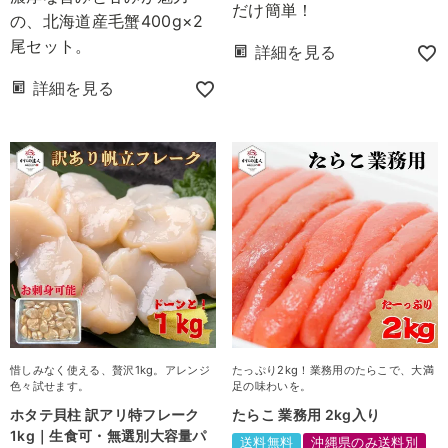
だけ簡単！
の、北海道産毛蟹400g×2
尾セット。
詳細を見る
詳細を見る
惜しみなく使える、贅沢1kg。アレンジ
たっぷり2kg！業務用のたらこで、大満
色々試せます。
足の味わいを。
ホタテ貝柱 訳アリ特フレーク
たらこ 業務用 2kg入り
1kg｜生食可・無選別大容量パ
送料無料
沖縄県のみ送料別