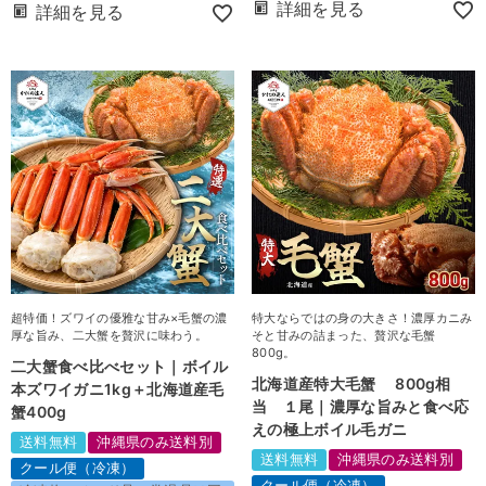
詳細を見る
詳細を見る
超特価！ズワイの優雅な甘み×毛蟹の濃
特大ならではの身の大きさ！濃厚カニみ
厚な旨み、二大蟹を贅沢に味わう。
そと甘みの詰まった、贅沢な毛蟹
800g。
二大蟹食べ比べセット｜ボイル
北海道産特大毛蟹 800g相
本ズワイガニ1kg＋北海道産毛
当 １尾｜濃厚な旨みと食べ応
蟹400g
えの極上ボイル毛ガニ
送料無料
沖縄県のみ送料別
送料無料
沖縄県のみ送料別
クール便（冷凍）
クール便（冷凍）