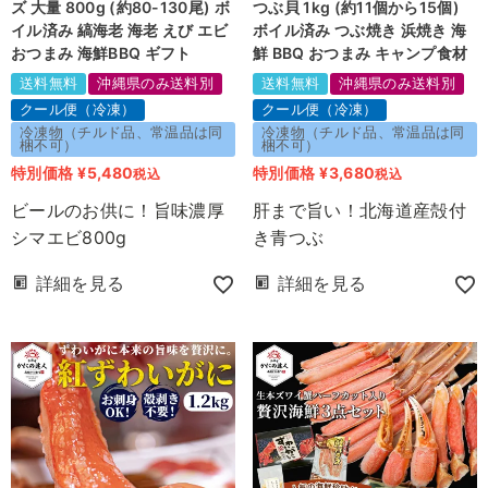
ズ 大量 800g (約80-130尾) ボ
つぶ貝 1kg (約11個から15個)
イル済み 縞海老 海老 えび エビ
ボイル済み つぶ焼き 浜焼き 海
おつまみ 海鮮BBQ ギフト
鮮 BBQ おつまみ キャンプ食材
送料無料
沖縄県のみ送料別
送料無料
沖縄県のみ送料別
クール便（冷凍）
クール便（冷凍）
冷凍物（チルド品、常温品は同
冷凍物（チルド品、常温品は同
梱不可）
梱不可）
特別価格
¥
5,480
特別価格
¥
3,680
税込
税込
ビールのお供に！旨味濃厚
肝まで旨い！北海道産殻付
シマエビ800g
き青つぶ
詳細を見る
詳細を見る