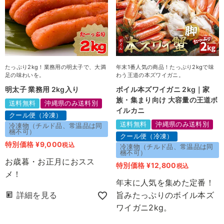
たっぷり2kg！業務用の明太子で、大満
年末1番人気の商品！たっぷり2kgで味
足の味わいを。
わう王道の本ズワイガニ。
明太子 業務用 2kg入り
ボイル本ズワイガニ 2kg｜家
族・集まり向け 大容量の王道ボ
送料無料
沖縄県のみ送料別
イルカニ
クール便（冷凍）
送料無料
沖縄県のみ送料別
冷凍物（チルド品、常温品は同
梱不可）
クール便（冷凍）
特別価格
¥
9,000
税込
冷凍物（チルド品、常温品は同
梱不可）
お歳暮・お正月におスス
特別価格
¥
12,800
税込
メ！
年末に人気を集めた定番！
詳細を見る
旨みたっぷりのボイル本ズ
ワイガニ2kg。