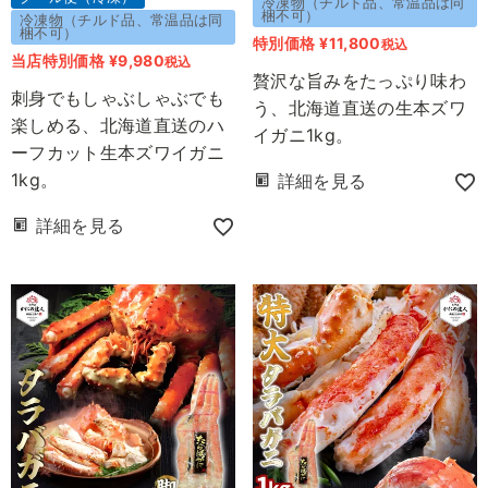
冷凍物（チルド品、常温品は同
梱不可）
冷凍物（チルド品、常温品は同
梱不可）
特別価格
¥
11,800
税込
当店特別価格
¥
9,980
税込
贅沢な旨みをたっぷり味わ
刺身でもしゃぶしゃぶでも
う、北海道直送の生本ズワ
楽しめる、北海道直送のハ
イガニ1kg。
ーフカット生本ズワイガニ
1kg。
詳細を見る
詳細を見る