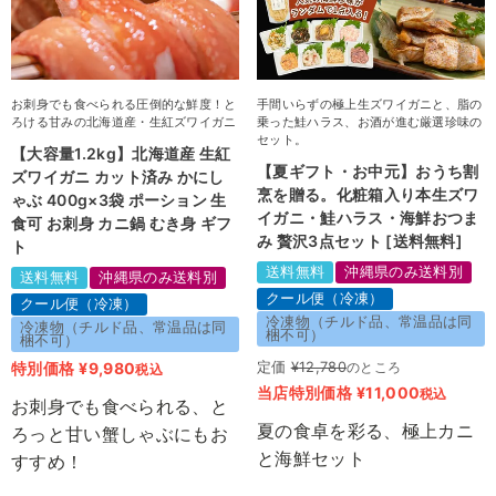
お刺身でも食べられる圧倒的な鮮度！と
手間いらずの極上生ズワイガニと、脂の
ろける甘みの北海道産・生紅ズワイガニ
乗った鮭ハラス、お酒が進む厳選珍味の
セット。
【大容量1.2kg】北海道産 生紅
【夏ギフト・お中元】おうち割
ズワイガニ カット済み かにし
烹を贈る。化粧箱入り本生ズワ
ゃぶ 400g×3袋 ポーション 生
イガニ・鮭ハラス・海鮮おつま
食可 お刺身 カニ鍋 むき身 ギフ
み 贅沢3点セット [送料無料]
ト
送料無料
沖縄県のみ送料別
送料無料
沖縄県のみ送料別
クール便（冷凍）
クール便（冷凍）
冷凍物（チルド品、常温品は同
冷凍物（チルド品、常温品は同
梱不可）
梱不可）
特別価格
¥
9,980
定価
¥
12,780
のところ
税込
当店特別価格
¥
11,000
税込
お刺身でも食べられる、と
夏の食卓を彩る、極上カニ
ろっと甘い蟹しゃぶにもお
と海鮮セット
すすめ！