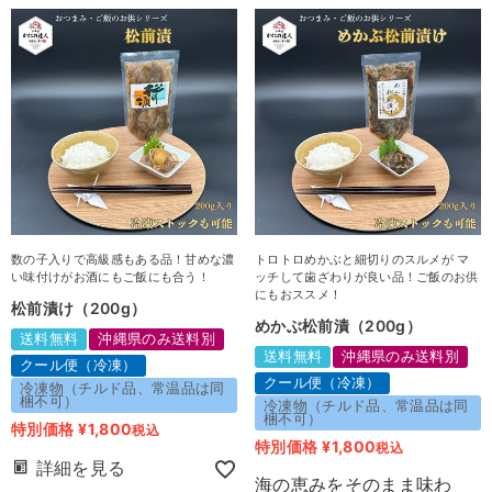
数の子入りで高級感もある品！甘めな濃
トロトロめかぶと細切りのスルメが マ
い味付けがお酒にもご飯にも合う！
ッチして歯ざわりが良い品！ご飯のお供
にもおススメ！
松前漬け（200g）
めかぶ松前漬（200g）
送料無料
沖縄県のみ送料別
送料無料
沖縄県のみ送料別
クール便（冷凍）
クール便（冷凍）
冷凍物（チルド品、常温品は同
梱不可）
冷凍物（チルド品、常温品は同
梱不可）
特別価格
¥
1,800
税込
特別価格
¥
1,800
税込
詳細を見る
海の恵みをそのまま味わ