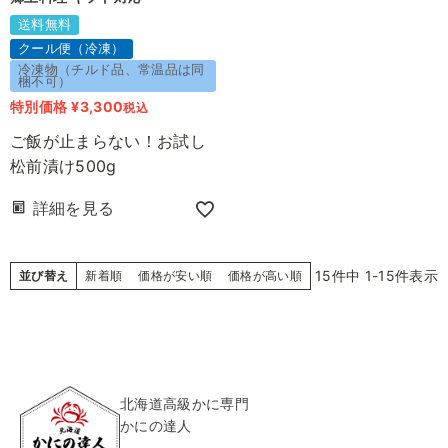
送料無料
クール便（冷凍）
冷凍物（チルド品、常温品は同
梱不可）
特別価格
¥
3,300
税込
ご飯が止まらない！お試し
松前漬け500g
詳細を見る
15
件中
1
-
15
件表示
並び替え
新着順
価格が安い順
価格が高い順
北海道高級かに専門
かにの達人