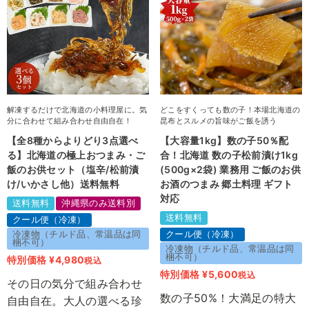
解凍するだけで北海道の小料理屋に。気
どこをすくっても数の子！本場北海道の
分に合わせて組み合わせ自由自在！
昆布とスルメの旨味がご飯を誘う
【全8種からよりどり3点選べ
【大容量1kg】数の子50％配
る】北海道の極上おつまみ・ご
合！北海道 数の子松前漬け1kg
飯のお供セット（塩辛/松前漬
(500g×2袋) 業務用 ご飯のお供
け/いかさし他）送料無料
お酒のつまみ 郷土料理 ギフト
対応
送料無料
沖縄県のみ送料別
送料無料
クール便（冷凍）
冷凍物（チルド品、常温品は同
クール便（冷凍）
梱不可）
冷凍物（チルド品、常温品は同
梱不可）
特別価格
¥
4,980
税込
特別価格
¥
5,600
税込
その日の気分で組み合わせ
数の子50%！大満足の特大
自由自在。大人の選べる珍