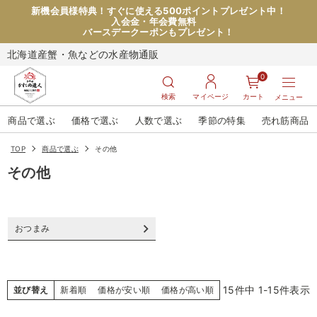
新機会員様特典！すぐに使える500ポイントプレゼント中！
入会金・年会費無料
バースデークーポンもプレゼント！
北海道産蟹・魚などの水産物通販
0
検索
マイページ
カート
メニュー
商品で選ぶ
価格で選ぶ
人数で選ぶ
季節の特集
売れ筋商品
TOP
商品で選ぶ
その他
その他
おつまみ
15
件中
1
-
15
件表示
並び替え
新着順
価格が安い順
価格が高い順