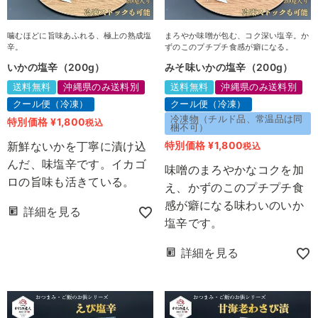
噛むほどに旨味あふれる、極上の熟成塩
まろやか味噌が包む、コク深い塩辛。か
辛。
ずのこのプチプチ食感が癖になる。
いかの塩辛（200g）
みそ味いかの塩辛（200g）
送料無料
沖縄県のみ送料別
送料無料
沖縄県のみ送料別
クール便（冷凍）
クール便（冷凍）
冷凍物（チルド品、常温品は同
特別価格
¥
1,800
税込
梱不可）
新鮮ないかを丁寧に漬け込
特別価格
¥
1,800
税込
んだ、味塩辛です。イカゴ
味噌のまろやかなコクを加
ロの旨味も活きている。
え、かずのこのプチプチ食
感が癖になる味わいのいか
詳細を見る
塩辛です。
詳細を見る