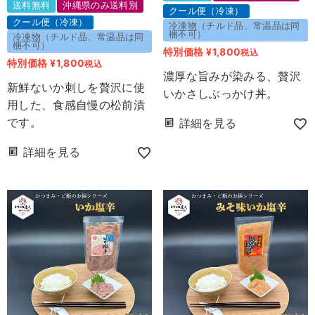
送料無料
沖縄県のみ送料別
クール便（冷凍）
クール便（冷凍）
冷凍物（チルド品、常温品は同
梱不可）
冷凍物（チルド品、常温品は同
梱不可）
特別価格
¥
1,800
税込
特別価格
¥
1,800
税込
濃厚な旨みが染みる、贅沢
新鮮ないか刺しを贅沢に使
いかさしぶっかけ丼。
用した、食感自慢の松前漬
です。
詳細を見る
詳細を見る