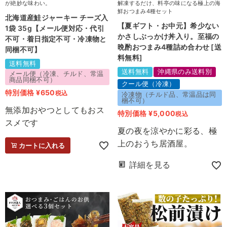
が絶妙な味わい。
解凍するだけ、料亭の味になる極上の海
鮮おつまみ4種セット
北海道産鮭ジャーキー チーズ入
【夏ギフト・お中元】希少ない
1袋 35g【メール便対応・代引
かさしぶっかけ丼入り。至福の
不可・着日指定不可・冷凍物と
晩酌おつまみ4種詰め合わせ [送
同梱不可】
料無料]
送料無料
送料無料
沖縄県のみ送料別
メール便（冷凍、チルド、常温
商品同梱不可）
クール便（冷凍）
特別価格
¥
650
税込
冷凍物（チルド品、常温品は同
梱不可）
無添加おやつとしてもおス
特別価格
¥
5,000
税込
スメです
夏の夜を涼やかに彩る、極
上のおうち居酒屋。
カートに入れる
詳細を見る