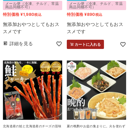
メール便（冷凍、チルド、常温
メール便（冷凍、チルド、常温
商品同梱不可）
商品同梱不可）
特別価格
¥
1,980
特別価格
¥
890
税込
税込
無添加おやつとしてもおス
無添加おやつとしてもおス
スメです
スメです
詳細を見る
カートに入れる
北海道産の鮭と北海道産のチーズの旨味
夏の晩酌やお盆の集まりに。火を使わず