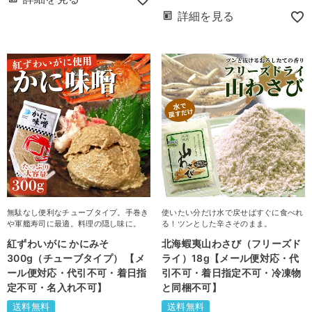
詳細を見る
無駄なし便利なチューブタイプ。手巻き
使いたい分だけ水で戻せばすぐに食べれ
や軍艦寿司に最適。料理の隠し味に。
る！ツンとした辛さそのまま。
紅ずわいがに かにみそ
北海蝦夷山わさび（フリーズド
300g（チューブタイプ） 【メ
ライ）18g【メール便対応・代
ール便対応・代引不可・着日指
引不可・着日指定不可・冷凍物
定不可・名入れ不可】
と同梱不可】
送料無料
送料無料