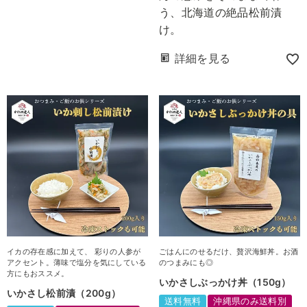
う、北海道の絶品松前漬
け。
詳細を見る
イカの存在感に加えて、 彩りの人参が
ごはんにのせるだけ、贅沢海鮮丼。お酒
アクセント。薄味で塩分を気にしている
のつまみにも◎
方にもおススメ。
いかさしぶっかけ丼（150g）
いかさし松前漬（200g）
送料無料
沖縄県のみ送料別