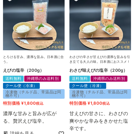
とろける甘み、濃厚な旨み。日本酒に合
わさびの辛さが甘えびの濃厚な旨みを引
う。
き立てる大人の味。日本酒におススメ！
えびの塩辛（200g）
わさび味えびの塩辛（200g）
送料無料
沖縄県のみ送料別
送料無料
沖縄県のみ送料別
クール便（冷凍）
クール便（冷凍）
冷凍物（チルド品、常温品は同
冷凍物（チルド品、常温品は同
梱不可）
梱不可）
特別価格
¥
1,800
特別価格
¥
1,800
税込
税込
濃厚な甘みと旨みが広が
甘えびの甘さに、わさびの
る、贅沢えび塩辛。
爽やかな辛みをきかせた塩
辛です。
詳細を見る