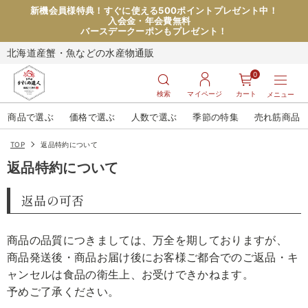
新機会員様特典！すぐに使える500ポイントプレゼント中！
入会金・年会費無料
バースデークーポンもプレゼント！
北海道産蟹・魚などの水産物通販
0
検索
マイページ
カート
メニュー
商品で選ぶ
価格で選ぶ
人数で選ぶ
季節の特集
売れ筋商品
TOP
返品特約について
返品特約について
返品の可否
商品の品質につきましては、万全を期しておりますが、
商品発送後・商品お届け後にお客様ご都合でのご返品・キ
ャンセルは食品の衛生上、お受けできかねます。
予めご了承ください。