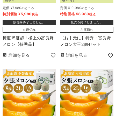
梱不可）
梱不可）
定価
¥
7,980
のところ
定価
¥
10,980
のところ
特別価格
¥
5,980
特別価格
¥
8,980
税込
税込
販売を終了しました。
販売を終了しました。
在庫切れ
在庫切れ
糖度15度超！極上の富良野
【お中元に】特秀・富良野
メロン【特秀品】
メロン大玉2個セット
詳細を見る
詳細を見る