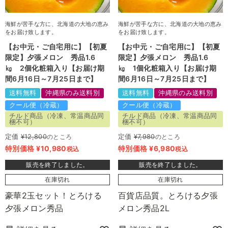
海鮮が苦手な方に、北海道の大地の恵み
海鮮が苦手な方に、北海道の大地の恵み
をお届け致します。
をお届け致します。
【お中元・ご自宅用に】【初夏
【お中元・ご自宅用に】【初夏
限定】夕張メロン 秀品1.6
限定】夕張メロン 秀品1.6
㎏ 2個化粧箱入り【お届け期
㎏ 1個化粧箱入り【お届け期
間6月16日～7月25日まで】
間6月16日～7月25日まで】
送料無料
沖縄県のみ送料別
送料無料
沖縄県のみ送料別
クール便（冷蔵）
クール便（冷蔵）
チルド商品（冷凍、常温商品同
チルド商品（冷凍、常温商品同
梱不可）
梱不可）
定価
¥
12,800
のところ
定価
¥
7,980
のところ
特別価格
¥
10,980
特別価格
¥
6,980
税込
税込
販売を終了しました。
販売を終了しました。
在庫切れ
在庫切れ
豪華2玉セット！とろける
百貨店品質。とろける夕張
夕張メロン秀品
メロン秀品2L