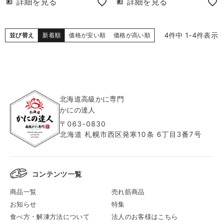
詳細を見る
詳細を見る
4
件中
1
-
4
件表示
並び替え
新着順
価格が安い順
価格が高い順
北海道高級かに専門
かにの達人
〒063-0830
北海道 札幌市西区発寒10条 6丁目3番7号
コンテンツ一覧
商品一覧
売れ筋商品
お知らせ
特集
食べ方・解凍方法について
法人のお客様はこちら