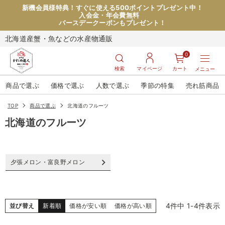
新機会員様特典！すぐに使える500ポイントプレゼント中！
入会金・年会費無料
バースデークーポンもプレゼント！
北海道産蟹・魚などの水産物通販
0
検索
マイページ
カート
メニュー
商品で選ぶ
価格で選ぶ
人数で選ぶ
季節の特集
売れ筋商品
TOP
商品で選ぶ
北海道のフルーツ
北海道のフルーツ
夕張メロン・富良野メロン
4
件中
1
-
4
件表示
並び替え
新着順
価格が安い順
価格が高い順