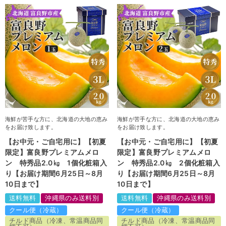
海鮮が苦手な方に、北海道の大地の恵み
海鮮が苦手な方に、北海道の大地の恵み
をお届け致します。
をお届け致します。
【お中元・ご自宅用に】【初夏
【お中元・ご自宅用に】【初夏
限定】富良野プレミアムメロ
限定】富良野プレミアムメロ
ン 特秀品2.0㎏ 1個化粧箱入
ン 特秀品2.0㎏ 2個化粧箱入
り【お届け期間6月25日～8月
り【お届け期間6月25日～8月
10日まで】
10日まで】
送料無料
沖縄県のみ送料別
送料無料
沖縄県のみ送料別
クール便（冷蔵）
クール便（冷蔵）
チルド商品（冷凍、常温商品同
チルド商品（冷凍、常温商品同