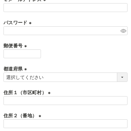
須
)
(
必
パスワード
須
)
(
必
郵便番号
須
)
(
必
都道府県
須
)
(
必
住所１（市区町村）
須
)
(
必
住所２（番地）
須
)
(