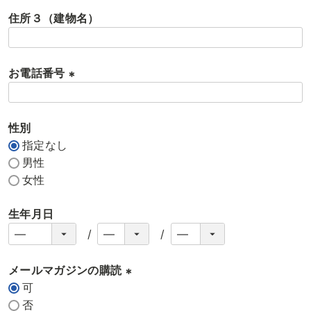
必
住所３（建物名）
須
)
お電話番号
(
必
性別
須
指定なし
)
男性
女性
生年月日
メールマガジンの購読
可
(
否
必