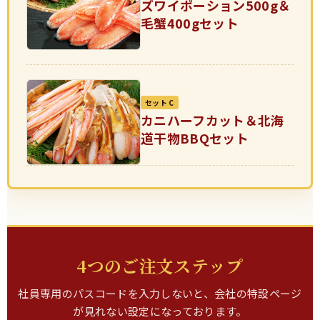
ズワイポーション500g＆
毛蟹400gセット
セット C
カニハーフカット＆北海
道干物BBQセット
4つのご注文ステップ
社員専用のパスコードを入力しないと、会社の特設ページ
が見れない設定になっております。