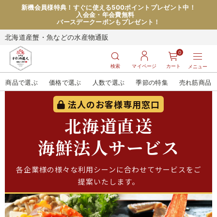
新機会員様特典！すぐに使える500ポイントプレゼント中！
入会金・年会費無料
バースデークーポンもプレゼント！
北海道産蟹・魚などの水産物通販
0
検索
マイページ
カート
メニュー
商品で選ぶ
価格で選ぶ
人数で選ぶ
季節の特集
売れ筋商品
法人のお客様専用窓口
北海道直送
海鮮法人サービス
各企業様の様々な利用シーンに合わせてサービスをご
提案いたします。