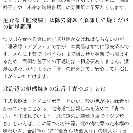
料亭」や「本格炉端焼き店」の雰囲気に早変わりします。
厄介な「唾液腺」は除去済み！解凍して焼くだけ
の簡単調理
つぶ貝を食べる際に必ず取り除かなければならないのが
「唾液腺（アブラ）」ですが、本商品はすでに除去済みで
す。さらに下茹で（ボイル）まで済ませた状態でお届けす
るため、面倒な包丁での下処理は一切必要ありません。濃
厚な味わいがつまった「肝」の部分まで、安心してお召し
上がりいただけます。
北海道の炉端焼きの定番「青つぶ」とは
正式名称は「ヒメエゾボラ」といい、殻の色が少し緑青が
かっていることから、北海道では親しみを込めて「青つ
ぶ」と呼ばれています。北海道の炉端焼き店で「ツブ焼
き」といえば、この青つぶが主流。北の海で育った本場の
味わいを、合計1kg（約11個から15個入り）の特大ボリュ