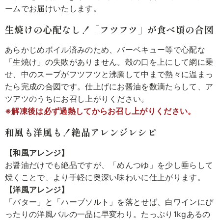
ームでお届けいたします。
生焼けの心配なし！「フツフツ」が食べ頃の合図
あらかじめボイル済みのため、バーベキュー等で心配な
「生焼け」の失敗がありません。殻の口を上にして網に乗
せ、中のスープがフツフツと沸騰して中まで熱々に温まっ
たら完成の合図です。仕上げにお醤油を数滴たらして、ア
ツアツのうちにお召し上がりください。
※解凍後は必ず過熱してからお召し上がりください。
和風も洋風も！絶品アレンジレシピ
【和風アレンジ】
お醤油だけでも絶品ですが、「めんつゆ」を少し垂らして
焼くことで、より手軽に奥深い味わいに仕上がります。
【洋風アレンジ】
「バター」と「ハーブソルト」を落とせば、白ワインにぴ
ったりの洋風バルの一品に早変わり。たっぷり1kgあるの