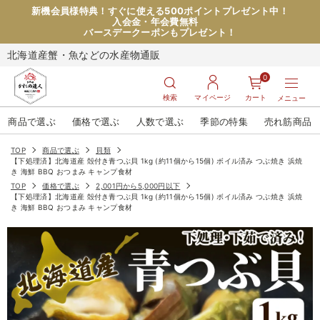
新機会員様特典！すぐに使える500ポイントプレゼント中！
入会金・年会費無料
バースデークーポンもプレゼント！
北海道産蟹・魚などの水産物通販
0
検索
マイページ
カート
メニュー
商品で選ぶ
価格で選ぶ
人数で選ぶ
季節の特集
売れ筋商品
TOP
商品で選ぶ
貝類
【下処理済】北海道産 殻付き青つぶ貝 1kg (約11個から15個) ボイル済み つぶ焼き 浜焼
き 海鮮 BBQ おつまみ キャンプ食材
TOP
価格で選ぶ
2,001円から5,000円以下
【下処理済】北海道産 殻付き青つぶ貝 1kg (約11個から15個) ボイル済み つぶ焼き 浜焼
き 海鮮 BBQ おつまみ キャンプ食材