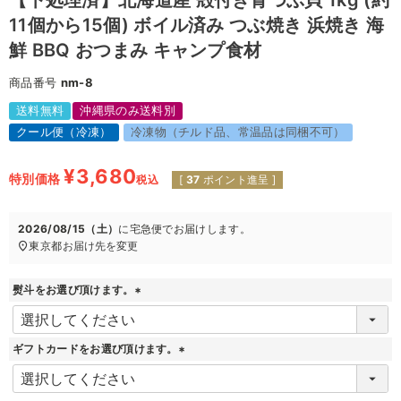
【下処理済】北海道産 殻付き青つぶ貝 1kg (約
11個から15個) ボイル済み つぶ焼き 浜焼き 海
鮮 BBQ おつまみ キャンプ食材
商品番号
nm-8
送料無料
沖縄県のみ送料別
クール便（冷凍）
冷凍物（チルド品、常温品は同梱不可）
¥
3,680
特別価格
税込
[
37
ポイント進呈 ]
2026/08/15（土）
に
宅急便
でお届けします。
東京都
お届け先を変更
熨斗をお選び頂けます。
(
必
須
ギフトカードをお選び頂けます。
)
(
必