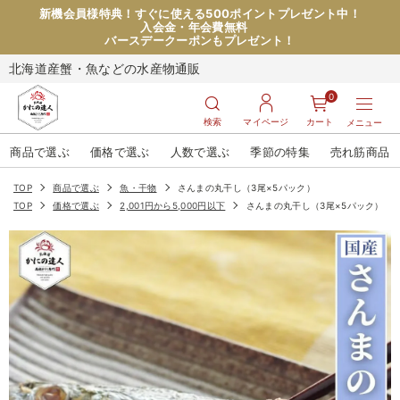
新機会員様特典！すぐに使える500ポイントプレゼント中！
入会金・年会費無料
バースデークーポンもプレゼント！
北海道産蟹・魚などの水産物通販
0
検索
マイページ
カート
メニュー
商品で選ぶ
価格で選ぶ
人数で選ぶ
季節の特集
売れ筋商品
TOP
商品で選ぶ
魚・干物
さんまの丸干し（3尾×5パック）
TOP
価格で選ぶ
2,001円から5,000円以下
さんまの丸干し（3尾×5パック）