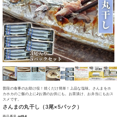
普段の食事のお助け役！焼くだけ簡単！上品な塩味。さんまをホ
カホカのご飯の上に♪お酒のお供にも。お茶漬け、お弁当にもおス
スメです。
さんまの丸干し（3尾×5パック）
商品番号
gd94