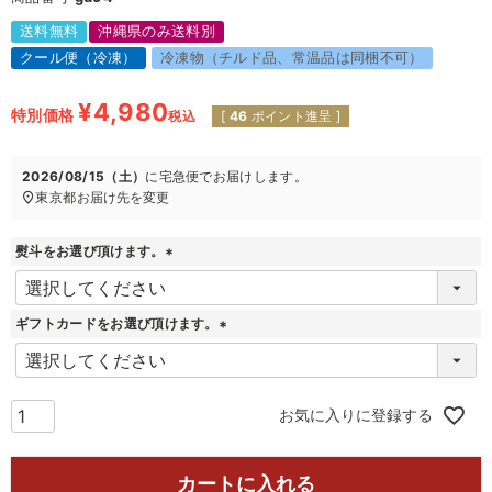
送料無料
沖縄県のみ送料別
クール便（冷凍）
冷凍物（チルド品、常温品は同梱不可）
¥
4,980
特別価格
税込
[
46
ポイント進呈 ]
2026/08/15（土）
に
宅急便
でお届けします。
東京都
お届け先を変更
熨斗をお選び頂けます。
(
必
須
ギフトカードをお選び頂けます。
)
(
必
須
)
お気に入りに登録する
カートに入れる