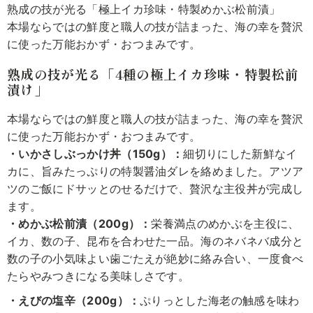
熟成の技が光る「極上イカ珍味・特製めかぶ松前漬」
本場ならではの鮮度と職人の技が詰まった、海の幸を贅沢
に使った万能おかず・おつまみです。
熟成の技が光る「4種の極上イカ珍味・特製松前
漬け」
本場ならではの鮮度と職人の技が詰まった、海の幸を贅沢
に使った万能おかず・おつまみです。
・いかさしぶっかけ丼（150g）：
細切りにした新鮮なイ
カに、旨みたっぷりの特製醤油ダレを絡めました。アツア
ツのご飯にドサッとのせるだけで、贅沢な主役丼が完成し
ます。
・めかぶ松前漬（200g）：
栄養満点のめかぶを主役に、
イカ、数の子、昆布を合わせた一品。海のネバネバ成分と
数の子の小気味よい歯ごたえが絶妙に絡み合い、一度食べ
たらやみつきになる美味しさです。
・えびの塩辛（200g）：
ぷりっとした海老の触感を味わ