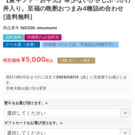
【夏ギフト・お中元】希少ないかさしぶっかけ
丼入り。至福の晩酌おつまみ4種詰め合わせ
[送料無料]
商品番号
fd2026-otsumami
送料無料
沖縄県のみ送料別
クール便（冷凍）
冷凍物（チルド品、常温品は同梱不可）
¥
5,000
特別価格
税込
[
50
ポイント進呈 ]
明日
12時00分
までのご注文で
2026/08/15（土）
に
宅急便
でお届けしま
す。
東京都
お届け先を変更
熨斗をお選び頂けます。
(
必
須
ギフトカードをお選び頂けます。
)
(