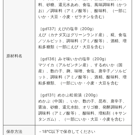
料、砂糖、還元水あめ、食塩、風味調味料（かつ
お）／調味料（アミノ酸等）、酸味料、（一部に
いか・大豆・小麦・ゼラチンを含む）
［gd137］えびの塩辛（200g）
えび（カナダ又はグリーンランド産）、糀、食塩
／ソルビット、調味料（アミノ酸等）、酒精、増
粘多糖類（一部にえび・大豆を含む）
原材料名
［gd136］みそ味いかの塩辛（200g）
マツイカ（アルゼンチン産）、するめいか（国
産）、数の子、麹、味噌、食塩、唐辛子／ソルビ
ット、調味料（アミノ酸等）、酒精、酸味料、増
粘多糖類、（一部にいか・小麦・大豆を含む
［gd131］めかぶ松前漬（200g）
めかぶ（中国）、いか、数の子、昆布、唐辛子、
醤油、砂糖、還元水飴、オリゴ糖、発酵調味料／
調味料（アミノ酸等）、酸味料、増粘剤（キサン
タンガム）、（一部にいか・大豆・小麦を含む）
保存方法
－18℃以下で保存してください