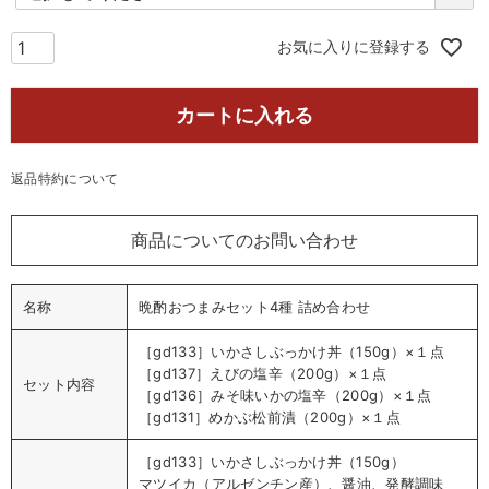
必
須
)
お気に入りに登録する
カートに入れる
返品特約について
商品についてのお問い合わせ
名称
晩酌おつまみセット4種 詰め合わせ
［gd133］いかさしぶっかけ丼（150g）×１点
［gd137］えびの塩辛（200g）×１点
セット内容
［gd136］みそ味いかの塩辛（200g）×１点
［gd131］めかぶ松前漬（200g）×１点
［gd133］いかさしぶっかけ丼（150g）
マツイカ（アルゼンチン産）、醤油、発酵調味