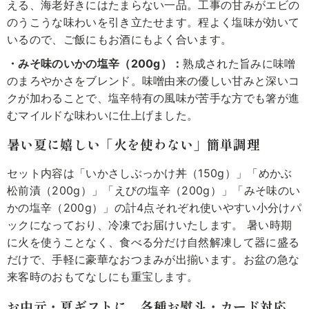
える、海老好きにはたまらない一品。工事の甘みがエビの
のうこうな味わいを引き立たせます。程よく塩味が効いて
いるので、ご飯にもお酒にもよく合います。
・みそ味のいかの塩辛（200g）：
熟成された旨みに味噌
のまろやかさをブレンド。味噌由来の優しい甘みと深いコ
クが加わることで、塩辛特有の風味が苦手な方でも箸が進
むマイルドな味わいに仕上げました。
暑い夏に嬉しい「火を使わない」簡単調理
セット内容は「いかさしぶっかけ丼（150g）」「めかぶ
松前漬（200g）」「えびの塩辛（200g）」「みそ味のい
かの塩辛（200g）」の計4点それぞれ使いやすい小分けパ
ックになっており、冷凍でお届けいたします。 暑い時期
に火を使うことなく、食べる分だけ自然解凍して器に盛る
だけで、手軽に豪華なおつまみが出揃います。お盆の急な
来客時のおもてなしにも重宝します。
お中元・夏ギフトに。各種お熨斗・カード対応