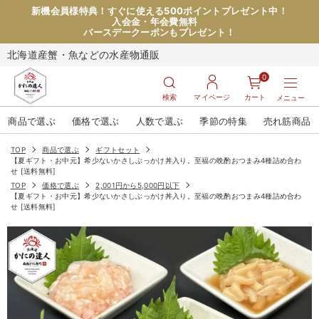
新機会員様特典！すぐに使える500ポイントプレゼント中！
入会金・年会費無料
バースデークーポンもプレゼント！
北海道産蟹・魚などの水産物通販
0
検索
マイページ
カート
メニュー
商品で選ぶ
価格で選ぶ
人数で選ぶ
季節の特集
売れ筋商品
TOP
商品で選ぶ
ギフトセット
【夏ギフト・お中元】希少ないかさしぶっかけ丼入り。至福の晩酌おつまみ4種詰め合わ
せ [送料無料]
TOP
価格で選ぶ
2,001円から5,000円以下
【夏ギフト・お中元】希少ないかさしぶっかけ丼入り。至福の晩酌おつまみ4種詰め合わ
せ [送料無料]