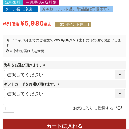
送料無料
沖縄県のみ送料別
クール便（冷凍）
冷凍物（チルド品、常温品は同梱不可）
¥
5,980
特別価格
税込
[
55
ポイント進呈 ]
明日
12時00分
までのご注文で
2026/08/15（土）
に
宅急便
でお届けしま
す。
東京都
お届け先を変更
熨斗をお選び頂けます。
(
必
須
ギフトカードをお選び頂けます。
)
(
必
須
)
お気に入りに登録する
カートに入れる