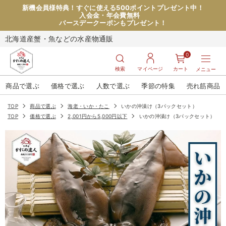
新機会員様特典！すぐに使える500ポイントプレゼント中！
入会金・年会費無料
バースデークーポンもプレゼント！
北海道産蟹・魚などの水産物通販
0
検索
マイページ
カート
メニュー
商品で選ぶ
価格で選ぶ
人数で選ぶ
季節の特集
売れ筋商品
TOP
商品で選ぶ
海老・いか・たこ
いかの沖漬け（3パックセット）
TOP
価格で選ぶ
2,001円から5,000円以下
いかの沖漬け（3パックセット）