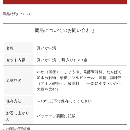
返品特約について
商品についてのお問い合わせ
名称
真いか沖漬
セット内容
真いか沖漬（1尾入り）×３点
いか（国産）、しょうゆ、発酵調味料、たんぱく
加水分解物、砂糖／ソルビトール、酒精、調味料
原材料名
（アミノ酸等）、酸味料、（一部に小麦・いか・
大豆を含む）
保存方法
－18℃以下で保存してください
お召し上がり
パッケージ裏面に記載
方