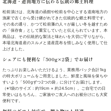
北海道・道南地方に伝わる伝統の郷土料理
松前漬けは、北海道の函館や松前を中心とする道南地方の
漁家で古くから受け継がれてきた伝統的な郷土料理です。
その名の通り、かつて松前藩の人々が厳しい冬を越すため
の「保存食」として重宝していたと伝えられています。本
商品は、その伝統的な製法と味わいを大切に守りながら、
本場北海道産のスルメと道産昆布を惜しみなく使用して仕
上げました。
シェアにも便利な「500g×2袋」でお届け
たっぷりお楽しみいただけるよう、業務用パック合計1kg
の特大ボリュームをご用意しました。鮮度と風味を保ちや
すいよう「500gずつ2つの袋」に分けてお届けします。
（※1袋のサイズ：約19cm × 約24.5cm）。ご自宅での日
常使いはもちろん、ご家族やご友人へのお裾分けにも大変
便利です。