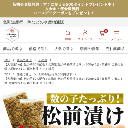
新機会員様特典！すぐに使える500ポイントプレゼント中！
入会金・年会費無料
バースデークーポンもプレゼント！
北海道産蟹・魚などの水産物通販
0
検索
マイページ
カート
メニュー
商品で選ぶ
価格で選ぶ
人数で選ぶ
季節の特集
売れ筋商品
TOP
商品で選ぶ
その他
【大容量1kg】数の子50％配合！北海道 数の子松前漬け1kg (500g×2袋) 業務用 ご飯のお
供 お酒のつまみ 郷土料理 ギフト対応
TOP
価格で選ぶ
2,001円から5,000円以下
【大容量1kg】数の子50％配合！北海道 数の子松前漬け1kg (500g×2袋) 業務用 ご飯のお
供 お酒のつまみ 郷土料理 ギフト対応