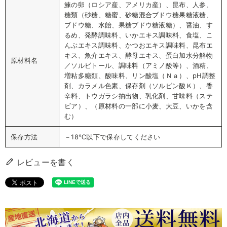
鰊の卵（ロシア産、アメリカ産）、昆布、人参、
糖類（砂糖、糖蜜、砂糖混合ブドウ糖果糖液糖、
ブドウ糖、水飴、果糖ブドウ糖液糖）、醤油、す
るめ、発酵調味料、いかエキス調味料、食塩、こ
んぶエキス調味料、かつおエキス調味料、昆布エ
キス、魚介エキス、酵母エキス、蛋白加水分解物
原材料名
／ソルビトール、調味料（アミノ酸等）、酒精、
増粘多糖類、酸味料、リン酸塩（Ｎａ）、pH調整
剤、カラメル色素、保存剤（ソルビン酸Ｋ）、香
辛料、トウガラシ抽出物、乳化剤、甘味料（ステ
ビア）、（原材料の一部に小麦、大豆、いかを含
む）
保存方法
－18℃以下で保存してください
レビューを書く