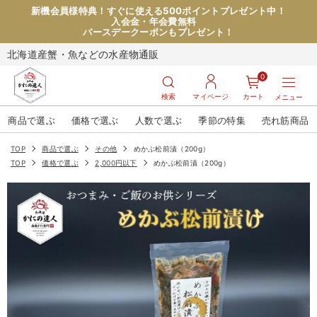
新機会員様特典！すぐに使える500ポイントプレゼント中！
入会金・年会費無料
バースデークーポンもプレゼント！
北海道産蟹・魚などの水産物通販
0
検索
マイページ
カート
メニュー
商品で選ぶ
価格で選ぶ
人数で選ぶ
季節の特集
売れ筋商品
TOP
商品で選ぶ
その他
めかぶ松前漬（200g）
TOP
価格で選ぶ
2,000円以下
めかぶ松前漬（200g）