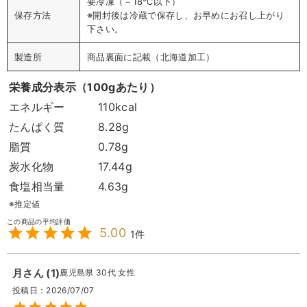
要冷凍（－18℃以下）
保存方法
※開封後は冷蔵で保存し、お早めにお召し上がり
下さい。
製造所
商品裏面に記載（北海道加工）
栄養成分表示（100gあたり）
エネルギー
110kcal
たんぱく質
8.28g
脂質
0.78g
炭水化物
17.44g
食塩相当量
4.63g
※推定値
5.00
1
月
1
鹿児島県
30代
女性
投稿日
2026/07/07