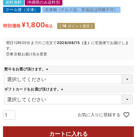
送料無料
沖縄県のみ送料別
クール便（冷凍）
冷凍物（チルド品、常温品は同梱不可）
¥
1,800
特別価格
税込
[
18
ポイント進呈 ]
明日
12時00分
までのご注文で
2026/08/15（土）
に
宅急便
でお届けしま
す。
東京都
お届け先を変更
熨斗をお選び頂けます。
(
必
須
ギフトカードをお選び頂けます。
)
(
必
須
)
お気に入りに登録する
カートに入れる