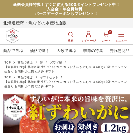
新機会員様特典！すぐに使える500ポイントプレゼント中！
入会金・年会費無料
バースデークーポンもプレゼント！
北海道産蟹・魚などの水産物通販
0
検索
マイページ
カート
メニュー
商品で選ぶ
価格で選ぶ
人数で選ぶ
季節の特集
売れ筋商品
TOP
商品で選ぶ
蟹
ズワイ蟹
【大容量1.2kg】北海道産 生紅ズワイガニ カット済み かにしゃぶ 400g×3袋 ポーション
生食可 お刺身 カニ鍋 むき身 ギフト
TOP
商品で選ぶ
ギフトセット
【大容量1.2kg】北海道産 生紅ズワイガニ カット済み かにしゃぶ 400g×3袋 ポーション
生食可 お刺身 カニ鍋 むき身 ギフト