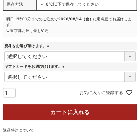
保存方法
－18℃以下で保存してください
明日
12時00分
までのご注文で
2026/08/14（金）
に
宅急便
でお届けしま
す。
東京都
お届け先を変更
熨斗をお選び頂けます。
(
必
須
ギフトカードをお選び頂けます。
)
(
必
須
)
お気に入りに登録する
カートに入れる
返品特約について