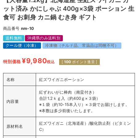
【大容量1.2kg】北海道産 生紅ズワイガニ カ
ット済み かにしゃぶ 400g×3袋 ポーション 生
食可 お刺身 カニ鍋 むき身 ギフト
商品番号
nm-10
送料無料
沖縄県のみ送料別
クール便（冷凍）
冷凍物（チルド品、常温品は同梱不可）
¥
9,980
特別価格
税込
[
100
ポイント進呈 ]
名称
紅ズワイガニポーション
紅ずわいがに棒肉（南蛮付き）
合計1.2ｋｇ入（約400ｇ×３袋）
内容量
※１袋（約10-15本入り）×３袋でお届けします。
※本数は多少前後いたします。
紅ズワイガニ（北海道産）/酸化防止剤（ビタミン
原材料名
C）