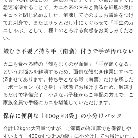
急速冷凍することで、カニ本来の甘みと旨味を細胞の奥に
ギュッと閉じ込めました。解凍してそのままお醤油をつけ
てお刺身で、またはサッとだし汁にくぐらせて「半生のカ
ニしゃぶ」として、極上のとろける食感をお楽しみくださ
い。
殻むき不要！持ち手（南蛮）付きで手が汚れない
カニを食べる時の「殻をむくのが面倒」「手が痛くなる」
というお悩みを解消するため、面倒な殻むき作業はすべて
済ませてあります。持ち手となる殻（南蛮）だけを残した
「ポーション（むき身）」状態でお届けするため、解凍す
るだけで準備完了。小さなお子様からご年配の方まで、ご
家族全員で手軽にカニを堪能していただけます。
保存に便利な「400g×3袋」の小分けパック
合計1.2kgの大容量ですが、ご家庭の冷凍庫でも保管しや
すいよう「400gずつ3つの袋」に小分けしてお届けいたし