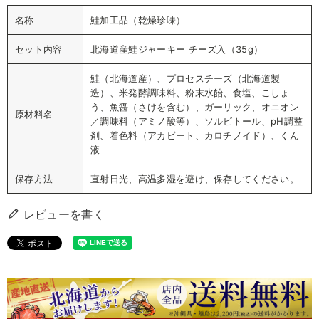
名称
鮭加工品（乾燥珍味）
セット内容
北海道産鮭ジャーキー チーズ入（35g）
鮭（北海道産）、プロセスチーズ（北海道製
造）、米発酵調味料、粉末水飴、食塩、こしょ
う、魚醤（さけを含む）、ガーリック、オニオン
原材料名
／調味料（アミノ酸等）、ソルビトール、pH調整
剤、着色料（アカビート、カロチノイド）、くん
液
保存方法
直射日光、高温多湿を避け、保存してください。
レビューを書く