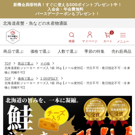
新機会員様特典！すぐに使える500ポイントプレゼント中！
入会金・年会費無料
バースデークーポンもプレゼント！
北海道産蟹・魚などの水産物通販
0
検索
マイページ
カート
メニュー
商品で選ぶ
価格で選ぶ
人数で選ぶ
季節の特集
売れ筋商品
TOP
商品で選ぶ
その他
北海道産鮭ジャーキー チーズ入 1袋 35g【メール便対応・代引不可・着日指定不可・冷凍
物と同梱不可】
TOP
価格で選ぶ
2,000円以下
北海道産鮭ジャーキー チーズ入 1袋 35g【メール便対応・代引不可・着日指定不可・冷凍
物と同梱不可】