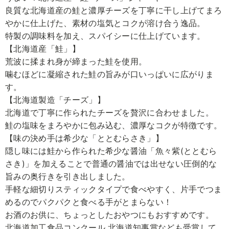
良質な北海道産の鮭と濃厚チーズを丁寧に干し上げてまろ
やかに仕上げた、素材の塩気とコクが溶け合う逸品。
特製の調味料を加え、スパイシーに仕上げています。
【北海道産「鮭」】
荒波に揉まれ身が締まった鮭を使用。
噛むほどに凝縮された鮭の旨みが口いっぱいに広がりま
す。
【北海道製造「チーズ」】
北海道で丁寧に作られたチーズを贅沢に合わせました。
鮭の塩味をまろやかに包み込む、濃厚なコクが特徴です。
【味の決め手は希少な「ととむらさき」】
隠し味には鮭から作られた希少な醤油「魚々紫(ととむら
さき)」を加えることで普通の醤油では出せない圧倒的な
旨みの奥行きを引き出しました。
手軽な細切りスティックタイプで食べやすく、片手でつま
めるのでパクパクと食べる手がとまらない！
お酒のお供に、ちょっとしたおやつにもおすすめです。
北海道加工食品コンクール 北海道知事賞なども受賞して