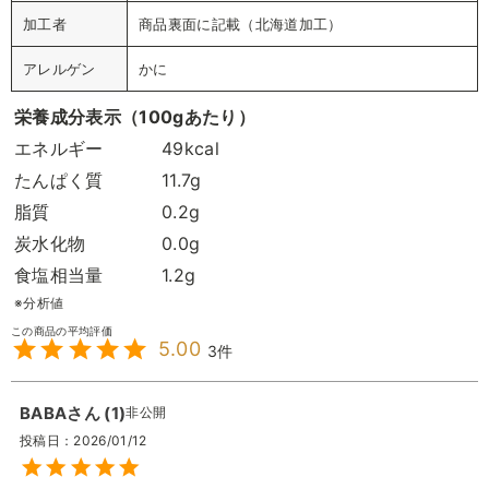
加工者
商品裏面に記載（北海道加工）
アレルゲン
かに
栄養成分表示（100gあたり）
エネルギー
49kcal
たんぱく質
11.7g
脂質
0.2g
炭水化物
0.0g
食塩相当量
1.2g
※分析値
5.00
3
BABA
1
非公開
投稿日
2026/01/12