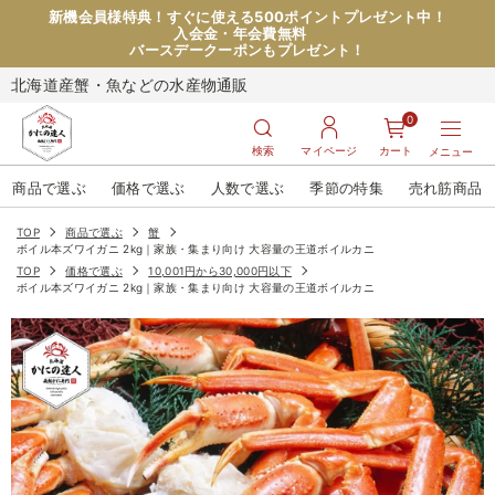
新機会員様特典！すぐに使える500ポイントプレゼント中！
入会金・年会費無料
バースデークーポンもプレゼント！
北海道産蟹・魚などの水産物通販
0
検索
マイページ
カート
メニュー
商品で選ぶ
価格で選ぶ
人数で選ぶ
季節の特集
売れ筋商品
TOP
商品で選ぶ
蟹
ボイル本ズワイガニ 2kg｜家族・集まり向け 大容量の王道ボイルカニ
TOP
価格で選ぶ
10,001円から30,000円以下
ボイル本ズワイガニ 2kg｜家族・集まり向け 大容量の王道ボイルカニ