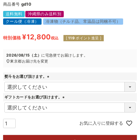
商品番号
gd10
送料無料
沖縄県のみ送料別
クール便（冷凍）
冷凍物（チルド品、常温品は同梱不可）
¥
12,800
特別価格
税込
[
119
ポイント進呈 ]
2026/08/15（土）
に
宅急便
でお届けします。
東京都
お届け先を変更
熨斗をお選び頂けます。
(
必
須
ギフトカードをお選び頂けます。
)
(
必
須
)
お気に入りに登録する