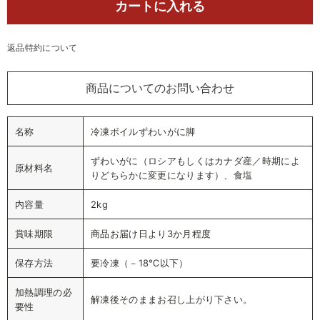
カートに入れる
返品特約について
商品についてのお問い合わせ
名称
冷凍ボイルずわいがに脚
ずわいがに（ロシアもしくはカナダ産／時期によ
原材料名
りどちらかに変更になります）、食塩
内容量
2kg
賞味期限
商品お届け日より3か月程度
保存方法
要冷凍（－18℃以下）
加熱調理の必
解凍後そのままお召し上がり下さい。
要性