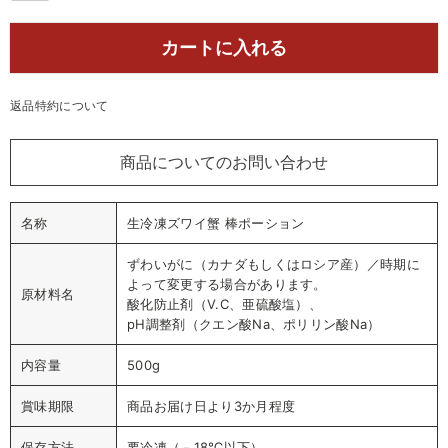
カートに入れる
返品特約について
商品についてのお問い合わせ
名称
生冷凍ズワイ蟹 棒ポーション
ずわいがに（カナダもしくはロシア産）／時期に
よって変更する場合があります。
原材料名
酸化防止剤（V.C、亜硫酸塩）、
pH調整剤（クエン酸Na、ポリリン酸Na）
内容量
500g
賞味期限
商品お届け日より3か月程度
保存方法
要冷凍（－18℃以下）