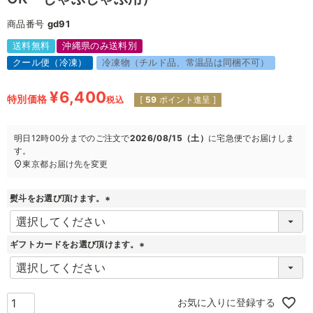
商品番号
gd91
送料無料
沖縄県のみ送料別
クール便（冷凍）
冷凍物（チルド品、常温品は同梱不可）
¥
6,400
特別価格
税込
[
59
ポイント進呈 ]
明日
12時00分
までのご注文で
2026/08/15（土）
に
宅急便
でお届けしま
す。
東京都
お届け先を変更
熨斗をお選び頂けます。
(
必
須
ギフトカードをお選び頂けます。
)
(
必
須
)
お気に入りに登録する