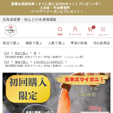
新機会員様特典！すぐに使える500ポイントプレゼント中！
入会金・年会費無料
バースデークーポンもプレゼント！
北海道産蟹・魚などの水産物通販
0
検索
マイページ
カート
メニュー
商品で選ぶ
価格で選ぶ
人数で選ぶ
季節の特集
売れ筋商品
TOP
商品で選ぶ
蟹
【初回限定特価】生本ズワイガニ 500g（刺身OK・しゃぶしゃぶ用）
TOP
価格で選ぶ
5,001円から7,000円以下
【初回限定特価】生本ズワイガニ 500g（刺身OK・しゃぶしゃぶ用）