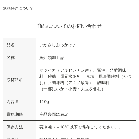
返品特約について
商品についてのお問い合わせ
品名
いかさしぶっかけ丼
名称
魚介類加工品
マツイカ（アルゼンチン産）、醤油、発酵調味
料、砂糖、還元水あめ、 食塩、風味調味料（かつ
原材料名
お）／調味料（アミノ酸等）、酸味料
（一部にいか・小麦・大豆を含む）
内容量
150g
賞味期限
商品裏面に表記
保存方法
要冷凍（－18℃以下で保存してください。）