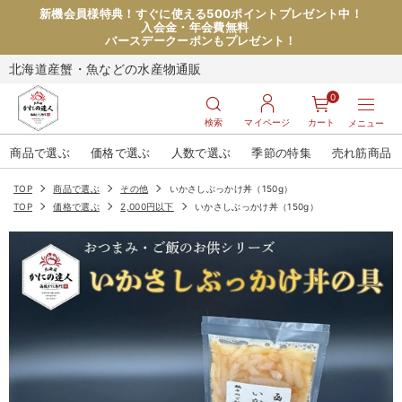
新機会員様特典！すぐに使える500ポイントプレゼント中！
入会金・年会費無料
バースデークーポンもプレゼント！
北海道産蟹・魚などの水産物通販
0
検索
マイページ
カート
メニュー
商品で選ぶ
価格で選ぶ
人数で選ぶ
季節の特集
売れ筋商品
TOP
商品で選ぶ
その他
いかさしぶっかけ丼（150g）
TOP
価格で選ぶ
2,000円以下
いかさしぶっかけ丼（150g）