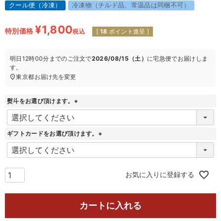
クール便（冷凍）
冷凍物（チルド品、常温品は同梱不可）
¥
1,800
特別価格
税込
[
18
ポイント進呈 ]
明日
12時00分
までのご注文で
2026/08/15（土）
に
宅急便
でお届けしま
す。
東京都
お届け先を変更
熨斗をお選び頂けます。
(
必
須
ギフトカードをお選び頂けます。
)
(
必
須
)
お気に入りに登録する
カートに入れる