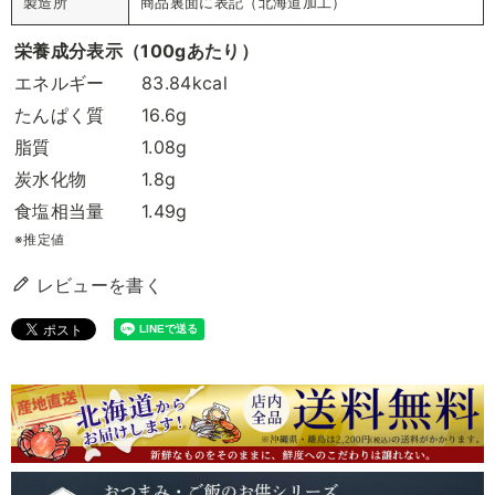
製造所
商品裏面に表記（北海道加工）
栄養成分表示（100gあたり）
エネルギー
83.84kcal
たんぱく質
16.6g
脂質
1.08g
炭水化物
1.8g
食塩相当量
1.49g
※推定値
レビューを書く