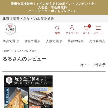
新機会員様特典！すぐに使える500ポイントプレゼント中！
入会金・年会費無料
バースデークーポンもプレゼント！
北海道産蟹・魚などの水産物通販
0
検索
マイページ
カート
メニュー
商品で選ぶ
価格で選ぶ
人数で選ぶ
季節の特集
売れ筋商品
TOP
るるさんのレビュー
るるさんのレビュー
2
件中
1
-
2
件表示