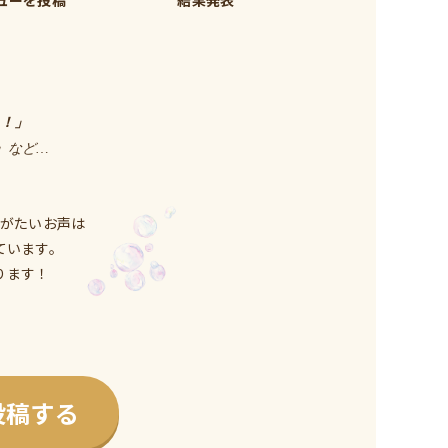
！」
」
など…
がたいお声は
ています。
ります！
投稿する