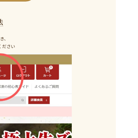
法
き、
ください