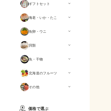
ギフトセット
海老・いか・たこ
魚卵・ウニ
貝類
魚・干物
北海道のフルーツ
その他
価格で選ぶ