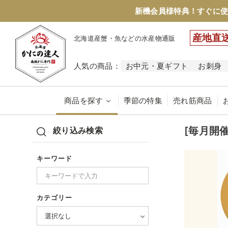
新機会員様特典！すぐに使
産地直
北海道産蟹・魚などの水産物通販
人気の商品：
お中元・夏ギフト
お刺身
商品を探す
季節の特集
売れ筋商品
[毎月開
絞り込み検索
キーワード
カテゴリー