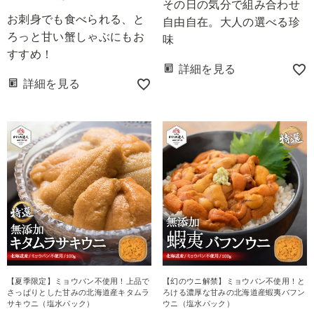
その日の気分で組み合わせ
お刺身でも食べられる、と
自由自在。大人の選べる珍
ろっと甘い蟹しゃぶにもお
味
すすめ！
詳細を見る
詳細を見る
【夏季限定】ミョウバン不使用！上品で
【幻のウニ解禁】ミョウバン不使用！と
さっぱりとした甘みの北海道産キタムラ
ろける濃厚な甘みの北海道産蝦夷バフン
サキウニ（塩水パック）
ウニ（塩水パック）