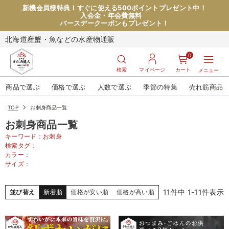
新機会員様特典！すぐに使える500ポイントプレゼント中！
入会金・年会費無料
バースデークーポンもプレゼント！
北海道産蟹・魚などの水産物通販
0
検索
マイページ
カート
メニュー
商品で選ぶ
価格で選ぶ
人数で選ぶ
季節の特集
売れ筋商品
TOP
お刺身商品一覧
お刺身商品一覧
キーワード：
お刺身
検索タグ：
カラー：
サイズ：
11
件中
1
-
11
件表示
並び替え
新着順
価格が安い順
価格が高い順