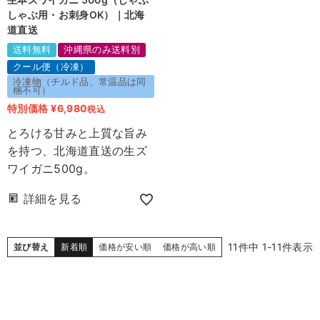
しゃぶ用・お刺身OK）｜北海
道直送
送料無料
沖縄県のみ送料別
クール便（冷凍）
冷凍物（チルド品、常温品は同
梱不可）
特別価格
¥
6,980
税込
とろける甘みと上質な旨み
を持つ、北海道直送の生ズ
ワイガニ500g。
詳細を見る
11
件中
1
-
11
件表示
並び替え
新着順
価格が安い順
価格が高い順