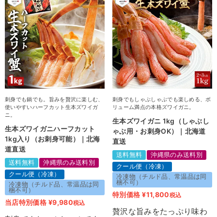
刺身でも鍋でも。旨みを贅沢に楽しむ、
刺身でもしゃぶしゃぶでも楽しめる、ボ
使いやすいハーフカット生本ズワイガ
リューム満点の本格ズワイガニ。
ニ。
生本ズワイガニ 1kg（しゃぶし
生本ズワイガニハーフカット
ゃぶ用・お刺身OK）｜北海道
1kg入り（お刺身可能）｜北海
直送
道直送
送料無料
沖縄県のみ送料別
送料無料
沖縄県のみ送料別
クール便（冷凍）
クール便（冷凍）
冷凍物（チルド品、常温品は同
梱不可）
冷凍物（チルド品、常温品は同
梱不可）
特別価格
¥
11,800
税込
当店特別価格
¥
9,980
税込
贅沢な旨みをたっぷり味わ