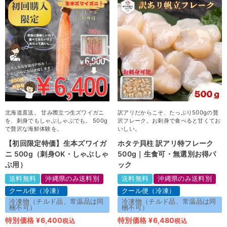
北海道直送。 甘み際立つ生ズワイガニ
訳アリだからこそ、たっぷり500gの贅
を、刺身でもしゃぶしゃぶでも。 500g
沢フレーク。お刺身で食べると甘くてお
で贅沢な海鮮体験を。
いしい。
【初回限定特価】生本ズワイガ
ホタテ貝柱 訳アリ特フレーク
ニ 500g（刺身OK・しゃぶしゃ
500g｜生食可・無選別お得パ
ぶ用）
ック
送料無料
沖縄県のみ送料別
送料無料
沖縄県のみ送料別
クール便（冷凍）
クール便（冷凍）
冷凍物（チルド品、常温品は同
冷凍物（チルド品、常温品は同
梱不可）
梱不可）
特別価格
¥
6,400
特別価格
¥
6,480
税込
税込