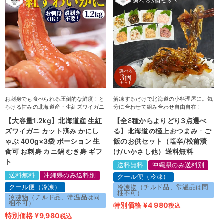
お刺身でも食べられる圧倒的な鮮度！と
解凍するだけで北海道の小料理屋に。気
ろける甘みの北海道産・生紅ズワイガニ
分に合わせて組み合わせ自由自在！
【大容量1.2kg】北海道産 生紅
【全8種からよりどり3点選べ
ズワイガニ カット済み かにし
る】北海道の極上おつまみ・ご
ゃぶ 400g×3袋 ポーション 生
飯のお供セット（塩辛/松前漬
食可 お刺身 カニ鍋 むき身 ギフ
け/いかさし他）送料無料
ト
送料無料
沖縄県のみ送料別
送料無料
沖縄県のみ送料別
クール便（冷凍）
クール便（冷凍）
冷凍物（チルド品、常温品は同
梱不可）
冷凍物（チルド品、常温品は同
梱不可）
特別価格
¥
4,980
税込
特別価格
¥
9,980
税込