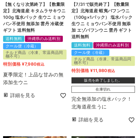
【無くなり次第終了】【数量限
【7/31で販売終了】【数量限
定】北海道産 キタムラサキウニ
定】北海道産 蝦夷バフンウニ
100g 塩水パック 生ウニ ミョウ
（100g×1パック） 塩水パック
バン不使用 無添加 雲丹 冷蔵便
生ウニ ミョウバン不使用 無添
ギフト 送料無料
加 エゾバフンウニ 雲丹 ギフト
送料無料
送料無料
沖縄県のみ送料別
送料無料
沖縄県のみ送料別
クール便（冷蔵）
チルド商品（冷凍、常温商品同
クール便（冷蔵）
梱不可）
チルド商品（冷凍、常温商品同
梱不可）
特別価格
¥
7,980
税込
特別価格
¥
11,980
税込
夏季限定！上品な甘みの無
販売を終了しました。
添加生ウニ
在庫切れ
詳細を見る
完全無添加の塩水パック！
北海道産生うに
詳細を見る