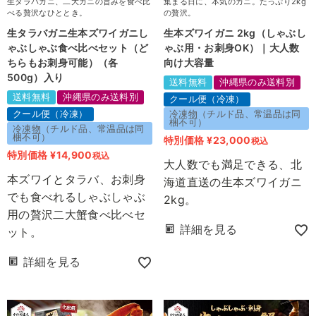
生タラバガニ、二大カニの旨みを食べ比
集まる日に、本気のカニ。たっぷり2kg
べる贅沢なひととき。
の贅沢。
生タラバガニ生本ズワイガニし
生本ズワイガニ 2kg（しゃぶし
ゃぶしゃぶ食べ比べセット（ど
ゃぶ用・お刺身OK）｜大人数
ちらもお刺身可能）（各
向け大容量
500g）入り
送料無料
沖縄県のみ送料別
送料無料
沖縄県のみ送料別
クール便（冷凍）
クール便（冷凍）
冷凍物（チルド品、常温品は同
梱不可）
冷凍物（チルド品、常温品は同
梱不可）
特別価格
¥
23,000
税込
特別価格
¥
14,900
税込
大人数でも満足できる、北
本ズワイとタラバ、お刺身
海道直送の生本ズワイガニ
でも食べれるしゃぶしゃぶ
2kg。
用の贅沢二大蟹食べ比べセ
詳細を見る
ット。
詳細を見る