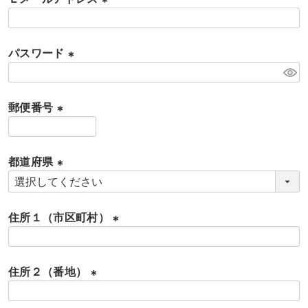
須
)
(
必
パスワード
須
)
(
必
郵便番号
須
)
(
必
都道府県
須
)
(
必
住所１（市区町村）
須
)
(
必
住所２（番地）
須
)
(