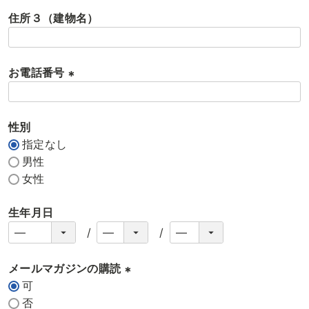
必
住所３（建物名）
須
)
お電話番号
(
必
性別
須
指定なし
)
男性
女性
生年月日
メールマガジンの購読
可
(
否
必