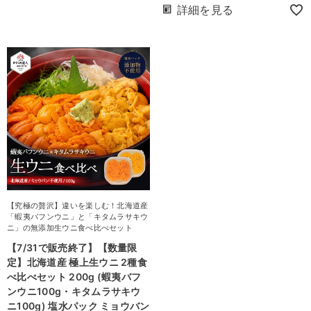
詳細を見る
【究極の贅沢】違いを楽しむ！北海道産
「蝦夷バフンウニ」と「キタムラサキウ
ニ」の無添加生ウニ食べ比べセット
【7/31で販売終了】【数量限
定】北海道産 極上生ウニ 2種食
べ比べセット 200g (蝦夷バフ
ンウニ100g・キタムラサキウ
ニ100g) 塩水パック ミョウバン