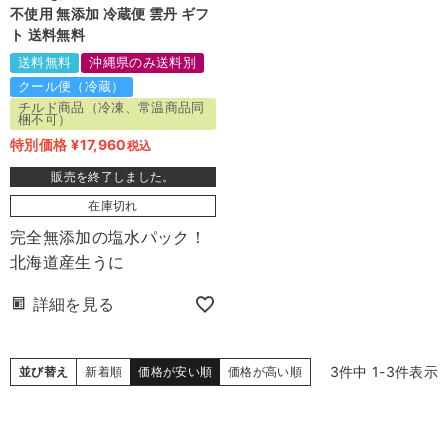
不使用 無添加 冷蔵便 雲丹 ギフ
ト 送料無料
送料無料
沖縄県のみ送料別
クール便（冷蔵）
チルド商品（冷凍、常温商品同
梱不可）
特別価格
¥
17,960
税込
販売を終了しました。
在庫切れ
完全無添加の塩水パック！
北海道産生うに
詳細を見る
3
件中
1
-
3
件表示
並び替え
新着順
価格が安い順
価格が高い順