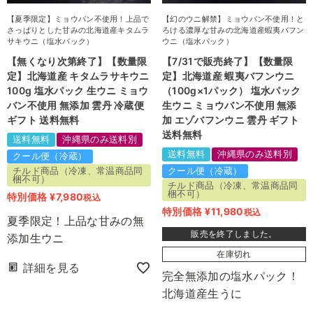
【夏季限定】ミョウバン不使用！上品で
【幻のウニ解禁】ミョウバン不使用！と
さっぱりとした甘みの北海道産キタムラ
ろける濃厚な甘みの北海道産蝦夷バフン
サキウニ（塩水パック）
ウニ（塩水パック）
【無くなり次第終了】【数量限
【7/31で販売終了】【数量限
定】北海道産 キタムラサキウニ
定】北海道産 蝦夷バフンウニ
100g 塩水パック 生ウニ ミョウ
（100g×1パック） 塩水パック
バン不使用 無添加 雲丹 冷蔵便
生ウニ ミョウバン不使用 無添
ギフト 送料無料
加 エゾバフンウニ 雲丹 ギフト
送料無料
送料無料
沖縄県のみ送料別
送料無料
沖縄県のみ送料別
クール便（冷蔵）
チルド商品（冷凍、常温商品同
クール便（冷蔵）
梱不可）
チルド商品（冷凍、常温商品同
梱不可）
特別価格
¥
7,980
税込
特別価格
¥
11,980
税込
夏季限定！上品な甘みの無
販売を終了しました。
添加生ウニ
在庫切れ
詳細を見る
完全無添加の塩水パック！
北海道産生うに