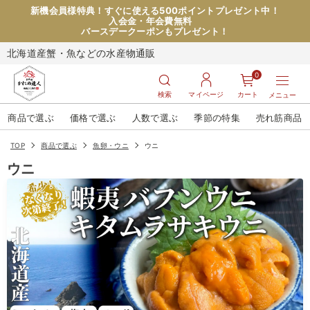
新機会員様特典！すぐに使える500ポイントプレゼント中！
入会金・年会費無料
バースデークーポンもプレゼント！
北海道産蟹・魚などの水産物通販
0
検索
マイページ
カート
メニュー
商品で選ぶ
価格で選ぶ
人数で選ぶ
季節の特集
売れ筋商品
TOP
商品で選ぶ
魚卵・ウニ
ウニ
ウニ