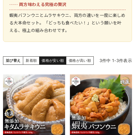
…… 両方味わえる究極の贅沢
蝦夷バフンウニとムラサキウニ、両方の違いを一度に楽しめ
る大本命セット。「どっちも食べたい！」という願いを叶
える、極上の組み合わせです。
3
件中
1
-
3
件表示
並び替え
新着順
価格が安い順
価格が高い順